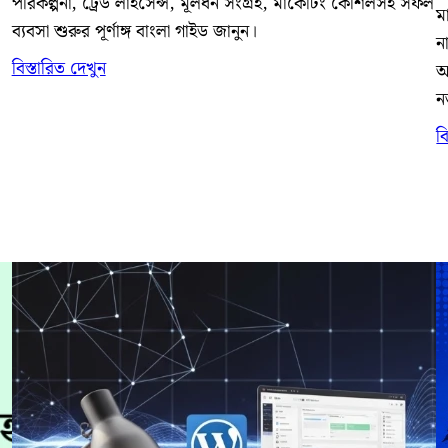
পরিকল্পনা, ট্রেড লাইসেন্স, মূলধন সংগ্রহ, মার্কেটিং কৌশলসহ সফল
ম
ব্যবসা শুরুর পূর্ণাঙ্গ বাংলা গাইড জানুন।
ন
বিস্তারিত দেখুন
আ
ন
ব