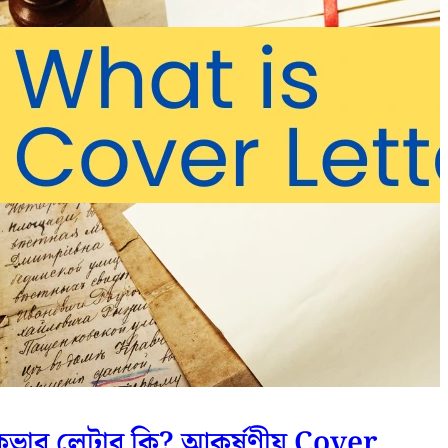
কভার লেটার কি? আকর্ষণীয় Cover