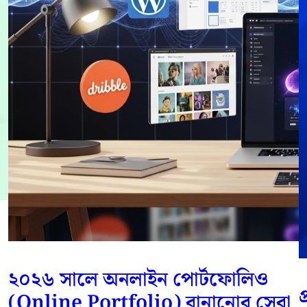
২০২৬ সালে অনলাইন পোর্টফোলিও
প
(Online Portfolio) বানানোর সেরা