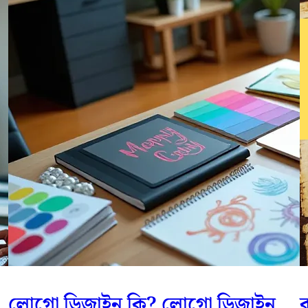
লোগো ডিজাইন কি? লোগো ডিজাইন