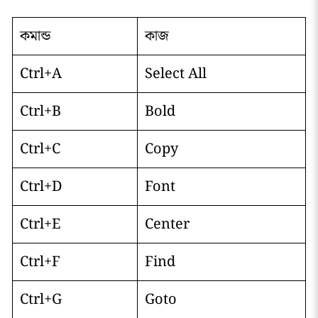
কমান্ড
কাজ
Ctrl+A
Select All
Ctrl+B
Bold
Ctrl+C
Copy
Ctrl+D
Font
Ctrl+E
Center
Ctrl+F
Find
Ctrl+G
Goto